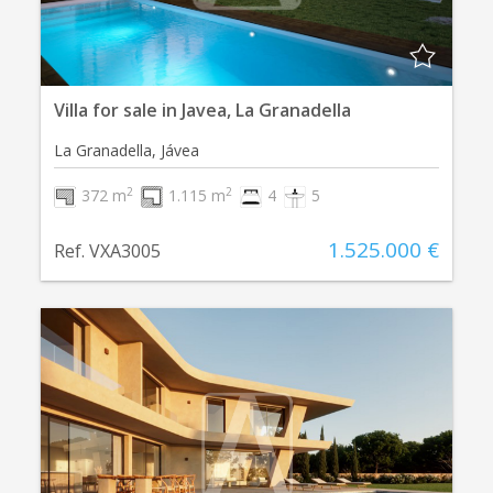
Villa for sale in Javea, La Granadella
La Granadella, Jávea
2
2
372 m
1.115 m
4
5
1.525.000 €
Ref. VXA3005