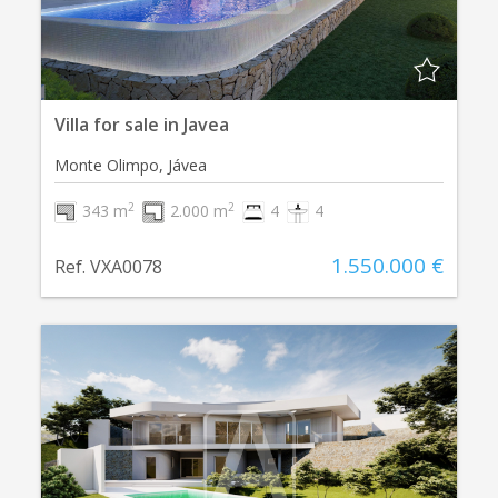
Villa for sale in Javea
Monte Olimpo, Jávea
2
2
343 m
2.000 m
4
4
1.550.000 €
Ref. VXA0078