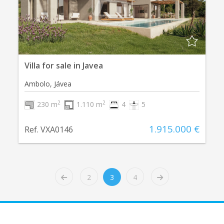
Villa for sale in Javea
Ambolo, Jávea
2
2
230 m
1.110 m
4
5
1.915.000 €
Ref. VXA0146
2
3
4