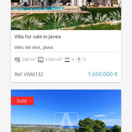
Villa for sale in Javea
Villes del Vent, Jávea
2
2
249 m
2.000 m
4
5
1.650.000 €
Ref. VXA0132
Sold