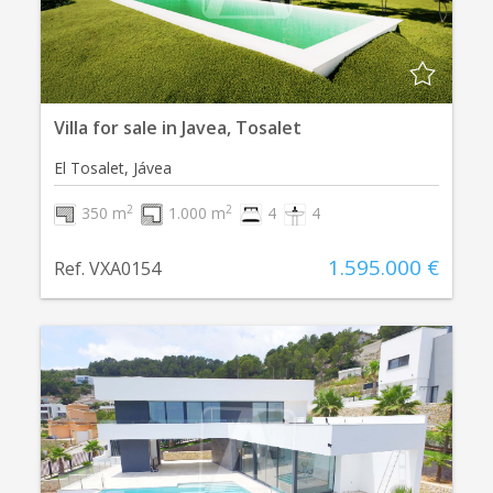
Villa for sale in Javea, Tosalet
El Tosalet, Jávea
2
2
350 m
1.000 m
4
4
1.595.000 €
Ref. VXA0154