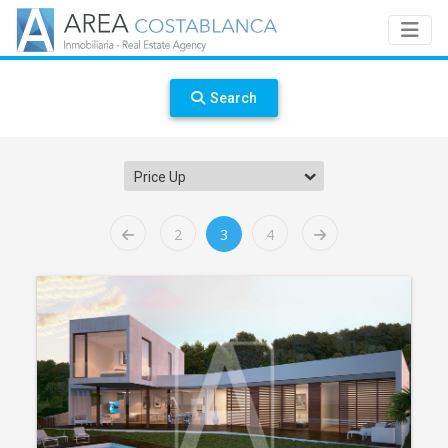
Search
Price Up
2
3
4