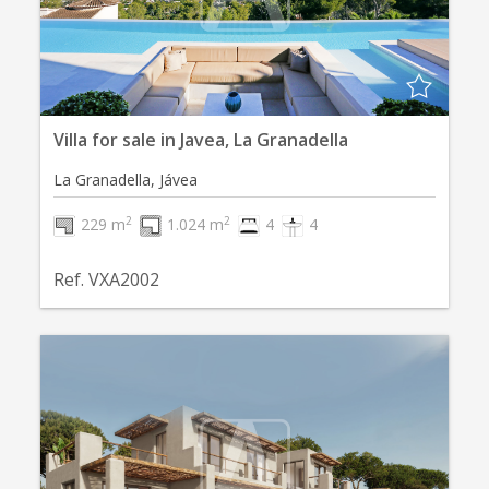
Villa for sale in Javea, La Granadella
La Granadella, Jávea
2
2
229 m
1.024 m
4
4
Ref. VXA2002