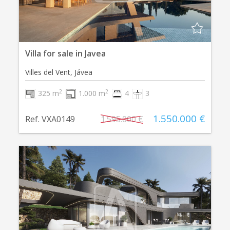
Villa for sale in Javea
Villes del Vent, Jávea
2
2
325 m
1.000 m
4
3
1.550.000 €
Ref. VXA0149
1.595.000 €