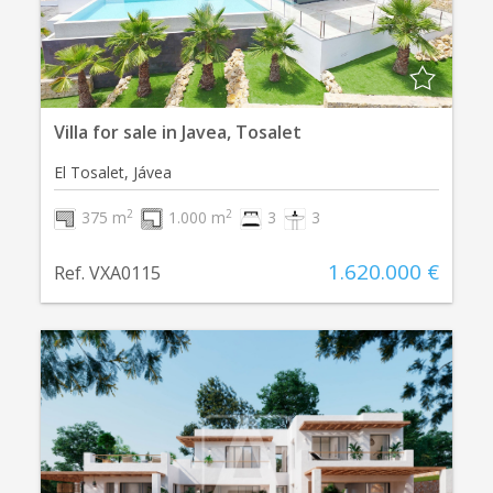
Villa for sale in Javea, Tosalet
El Tosalet, Jávea
2
2
375 m
1.000 m
3
3
1.620.000 €
Ref. VXA0115