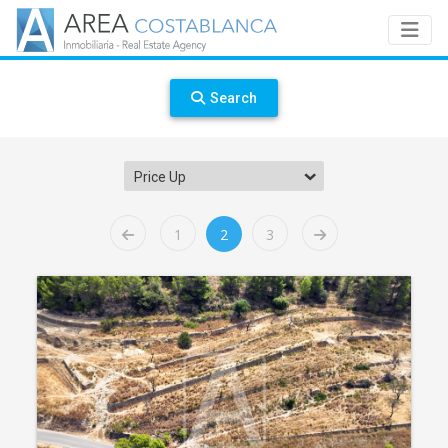
Search
Price Up
1
2
3