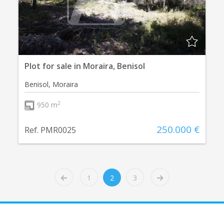
Plot for sale in Moraira, Benisol
Benisol, Moraira
2
950 m
250.000 €
Ref. PMR0025
1
2
3