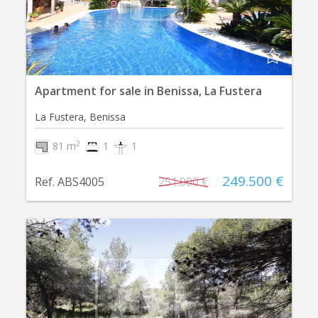
Apartment for sale in Benissa, La Fustera
La Fustera, Benissa
2
81 m
1
1
249.500 €
Ref. ABS4005
251.000 €